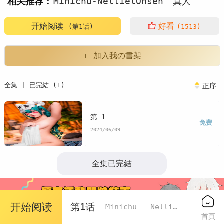
相关推荐：
Minichu-NellielOnsen
真人
写真
开始阅读
好看
(第1话)
(1513)
+ 加入我の書架
全集 | 已完結 (1)
正序
第 1
免费
2024/06/09
全集已完結
开始阅读
第1话
Minichu - Nelliel Onsen
首頁